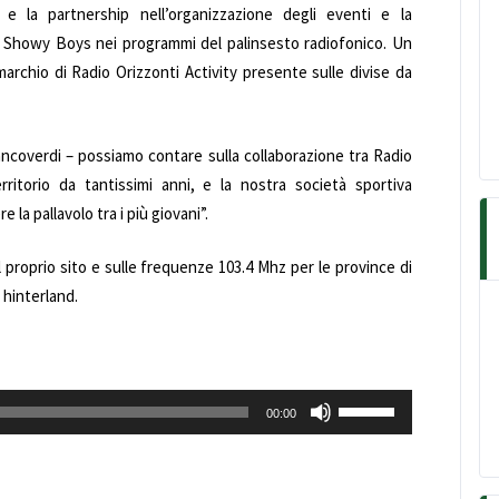
e la partnership nell’organizzazione degli eventi e la
ella Showy Boys nei programmi del palinsesto radiofonico.
Un
archio di Radio Orizzonti Activity presente sulle divise da
ancoverdi – possiamo contare sulla collaborazione tra Radio
rritorio da tantissimi anni, e la nostra società sportiva
a pallavolo tra i più giovani”.
 proprio sito e sulle frequenze 103.4 Mhz per le province di
 hinterland.
Usa
00:00
i
tasti
freccia