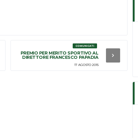
su/giù
per
aumentare
o
diminuire
il
COMUNICATI
PREMIO PER MERITO SPORTIVO AL
volume.
DIRETTORE FRANCESCO PAPADIA
17 AGOSTO 2015